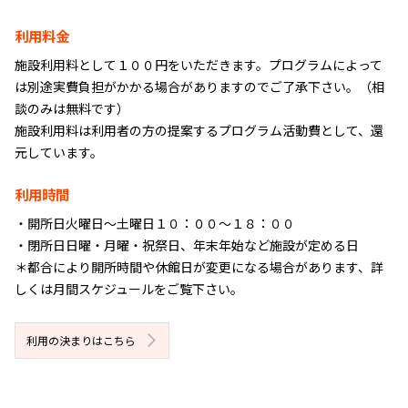
利⽤料⾦
施設利⽤料として１００円をいただきます。プログラムによって
は別途実費負担がかかる場合がありますのでご了承下さい。（相
談のみは無料です）
施設利⽤料は利⽤者の⽅の提案するプログラム活動費として、還
元しています。
利⽤時間
・開所⽇⽕曜⽇〜⼟曜⽇１０：００〜１８：００
・閉所⽇⽇曜・⽉曜・祝祭⽇、年末年始など施設が定める⽇
＊都合により開所時間や休館⽇が変更になる場合があります、詳
しくは⽉間スケジュールをご覧下さい。
利⽤の決まりはこちら